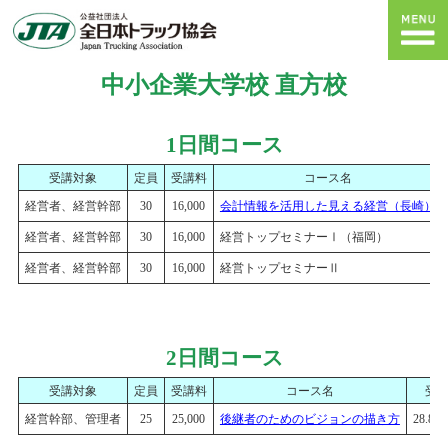
中小企業大学校 直方校
1日間コース
受講対象
定員
受講料
コース名
経営者、経営幹部
30
16,000
会計情報を活用した見える経営（長崎）
経営者、経営幹部
30
16,000
経営トップセミナーⅠ（福岡）
経営者、経営幹部
30
16,000
経営トップセミナーⅡ
2日間コース
受講対象
定員
受講料
コース名
受
経営幹部、管理者
25
25,000
後継者のためのビジョンの描き方
28.8.1