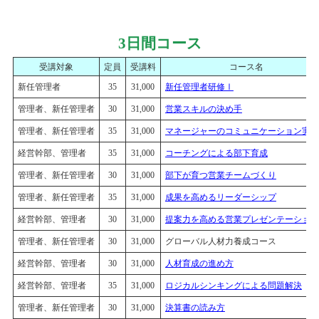
3日間コース
受講対象
定員
受講料
コース名
新任管理者
35
31,000
新任管理者研修Ⅰ
管理者、新任管理者
30
31,000
営業スキルの決め手
管理者、新任管理者
35
31,000
マネージャーのコミュニケーション実践
経営幹部、管理者
35
31,000
コーチングによる部下育成
管理者、新任管理者
30
31,000
部下が育つ営業チームづくり
管理者、新任管理者
35
31,000
成果を高めるリーダーシップ
経営幹部、管理者
30
31,000
提案力を高める営業プレゼンテーション
管理者、新任管理者
30
31,000
グローバル人材力養成コース
経営幹部、管理者
30
31,000
人材育成の進め方
経営幹部、管理者
35
31,000
ロジカルシンキングによる問題解決
管理者、新任管理者
30
31,000
決算書の読み方