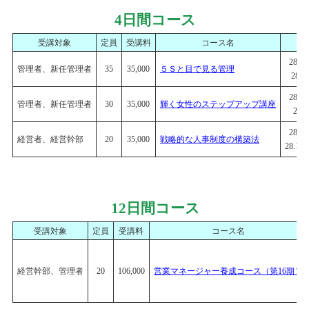
4日間コース
受講対象
定員
受講料
コース名
28.5.
管理者、新任管理者
35
35,000
５Ｓと目で見る管理
28.6
28.7.
管理者、新任管理者
30
35,000
輝く女性のステップアップ講座
28.8
28.11
経営者、経営幹部
20
35,000
戦略的な人事制度の構築法
28.11.
12日間コース
受講対象
定員
受講料
コース名
経営幹部、管理者
20
106,000
営業マネージャー養成コース（第16期）