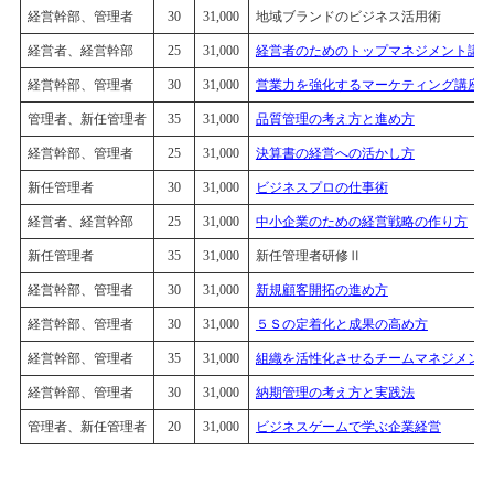
経営幹部、管理者
30
31,000
地域ブランドのビジネス活用術
経営者、経営幹部
25
31,000
経営者のためのトップマネジメント講座
経営幹部、管理者
30
31,000
営業力を強化するマーケティング講座
管理者、新任管理者
35
31,000
品質管理の考え方と進め方
経営幹部、管理者
25
31,000
決算書の経営への活かし方
新任管理者
30
31,000
ビジネスプロの仕事術
経営者、経営幹部
25
31,000
中小企業のための経営戦略の作り方
新任管理者
35
31,000
新任管理者研修Ⅱ
経営幹部、管理者
30
31,000
新規顧客開拓の進め方
経営幹部、管理者
30
31,000
５Ｓの定着化と成果の高め方
経営幹部、管理者
35
31,000
組織を活性化させるチームマネジメント
経営幹部、管理者
30
31,000
納期管理の考え方と実践法
管理者、新任管理者
20
31,000
ビジネスゲームで学ぶ企業経営