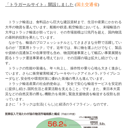
「トラガールサイト」開設しました
(
国土交通省
)
トラック輸送は、食料品から巨大な建設資材まで、生活や産業にかかわる
大半の物資を運んでいます。船舶や鉄道､航空輸送においても、末端輸送の
大半はトラック輸送が担っており、その市場規模は12兆円を超え、国内物流
の基幹的役割を果たしています。
なかでも、輸送のプロフェッショナルとしてさまざまな分野で活躍してい
るのが「営業用トラック」です。近年では、単に物を運ぶだけでなく、製品
や資材の流通加工や在庫管理も含め、物流関連事業として幅広い事業展開を
図るトラック運送事業者も増えており、その活躍の場は拡大し続けていま
す。
トラックの性能や装備も、年々向上し、操作性や乗り心地も大きく進歩し
ています。さらに衝突被害軽減ブレーキやバックアイカメラ､ドライブレコ
ーダなど､安全性や環境対策に優れた装備の導入も進んでいます。
トラック輸送産業の社会的使命は、「安全で安心な輸送サービスを安定的
に提供し続け､国民生活と産業活動を支えること」です。また、東日本大震
災などの自然災害の際も､機動力を発揮し緊急支援物資を輸送する役割も担
っています。
まさに「トラックは生活(くらし)と経済のライフライン」なのです。