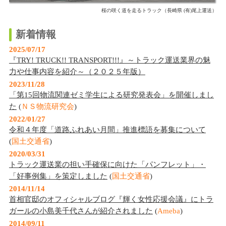
桜の咲く道を走るトラック（長崎県 (有)尾上運送）
新着情報
2025/07/17
『TRY! TRUCK!! TRANSPORT!!!』～トラック運送業界の魅
力や仕事内容を紹介～（２０２５年版）
2023/11/28
「第15回物流関連ゼミ学生による研究発表会」を開催しまし
た
(
ＮＳ物流研究会
)
2022/01/27
令和４年度「道路ふれあい月間」推進標語を募集について
(
国土交通省
)
2020/03/31
トラック運送業の担い手確保に向けた「パンフレット」・
「好事例集」を策定しました
(
国土交通省
)
2014/11/14
首相官邸のオフィシャルブログ『輝く女性応援会議』にトラ
ガールの小島美千代さんが紹介されました
(
Ameba
)
2014/09/11