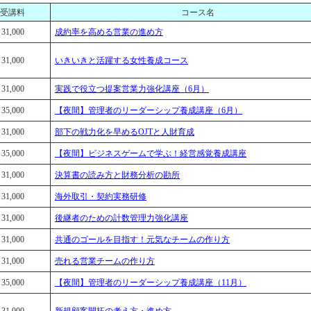
受講料
コース名
31,000
成約率を高める営業の進め方
31,000
いきいきと活躍する女性養成コース
31,000
実践で役立つ提案営業力強化講座（6月）
35,000
【夜間】管理者のリーダーシップ養成講座（6月）
31,000
部下の戦力化を早めるOJTと人財育成
35,000
【夜間】ビジネスゲームで学ぶ！経営感覚養成講座
31,000
決算書の読み方と財務分析の勘所
31,000
海外取引・契約実務研修
31,000
後継者のための計数管理力強化講座
31,000
共通のゴールを目指す！元気なチームの作り方
31,000
売れる営業チームの作り方
35,000
【夜間】管理者のリーダーシップ養成講座（11月）