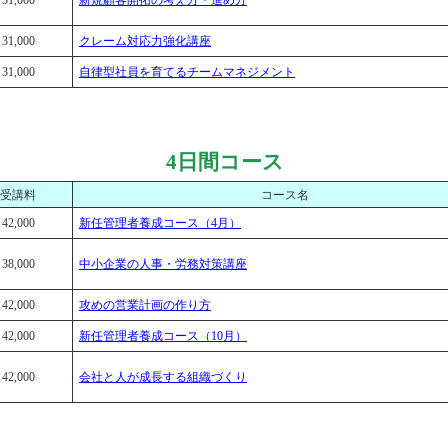
31,000
新規顧客開拓の考え方・進め方
31,000
クレーム対応力強化講座
31,000
自律型社員を育てるチームマネジメント
4日間コース
受講料
コース名
42,000
新任管理者養成コース（4月）
38,000
中小企業の人事・労務対策講座
42,000
攻めの営業計画の作り方
42,000
新任管理者養成コース（10月）
42,000
会社と人が成長する組織づくり