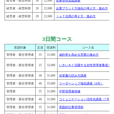
経営者・経営幹部
30
22,000
在庫管理実践講座
経営者・経営幹部
20
22,000
企業ブランド力強化の考え方・進め方
0
経営者・経営幹部
20
22,000
ＩｏＴ活用の考え方・進め方
0
3日間コース
受講対象
定員
受講料
コース名
管理者・新任管理者
35
31,000
成約率を高める営業の進め方
管理者・新任管理者
25
32,000
いきいきと活躍する女性管理者養成コー
管理者・新任管理者
30
31,000
決算書の読み方講座
管理者・新任管理者
40
35,000
リーダーシップ強化講座（6月）
管理者
35
31,000
中堅管理者研修
管理者・新任管理者
40
31,000
コミュニケーション活性化講座（7月）
管理者・新任管理者
35
31,000
実践的仕事管理術