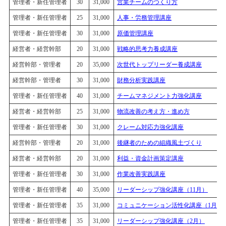
管理者・新任管理者
30
31,000
営業チームのつくり方
管理者・新任管理者
25
31,000
人事・労務管理講座
管理者・新任管理者
30
31,000
原価管理講座
経営者・経営幹部
20
31,000
戦略的思考力養成講座
経営幹部・管理者
20
35,000
次世代トップリーダー養成講座
経営幹部・管理者
30
31,000
財務分析実践講座
管理者・新任管理者
40
31,000
チームマネジメント力強化講座
経営者・経営幹部
25
31,000
物流改善の考え方・進め方
管理者・新任管理者
30
31,000
クレーム対応力強化講座
経営幹部・管理者
20
31,000
後継者のための組織風土づくり
経営者・経営幹部
20
31,000
利益・資金計画策定講座
管理者・新任管理者
30
31,000
作業改善実践講座
管理者・新任管理者
40
35,000
リーダーシップ強化講座（11月）
管理者・新任管理者
35
31,000
コミュニケーション活性化講座（1月）
管理者・新任管理者
35
31,000
リーダーシップ強化講座（2月）