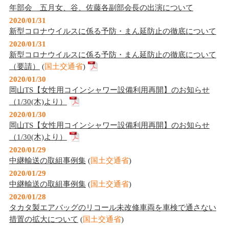
年部会 五月女、谷、佐藤各副部会長の出演について
2020/01/31
新型コロナウイルスに係る予防・まん延防止の徹底について
2020/01/31
新型コロナウイルスに係る予防・まん延防止の徹底について
（要請）
(
国土交通省
)
2020/01/30
岡山TS【女性用コインシャワー設備利用再開】のお知らせ
（1/30(木)より）
2020/01/30
岡山TS【女性用コインシャワー設備利用再開】のお知らせ
（1/30(木)より）
2020/01/29
中継輸送の取組事例集
(
国土交通省
)
2020/01/29
中継輸送の取組事例集
(
国土交通省
)
2020/01/28
タカタ製エアバッグのリコール未改修車両を車検で通さない
措置の拡大について
(
国土交通省
)