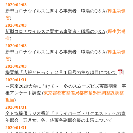
2020/02/03
新型コロナウイルスに関する事業者・職場のQ＆A
(
厚生労働
省
)
2020/02/03
新型コロナウイルスに関する事業者・職場のQ＆A
(
厚生労働
省
)
2020/02/03
新型コロナウイルスに関する事業者・職場のQ＆A
(
厚生労働
省
)
2020/02/03
機関紙「広報とらっく」２月１日号の主な項目について
2020/01/31
～東京2020大会に向けて～ 冬のスムーズビズ実践期間 事
後アンケート調査
(
東京都都市整備局都市基盤部調整課調整
担当
)
2020/01/31
全ト協提供ラジオ番組『ドライバーズ・リクエスト』への青
年部会 五月女、谷、佐藤各副部会長の出演について
2020/01/31