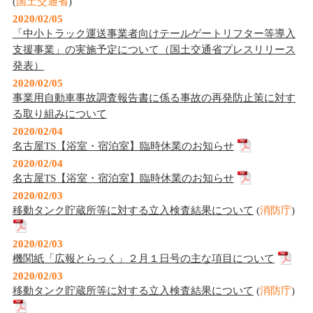
(
国土交通省
)
2020/02/05
「中小トラック運送事業者向けテールゲートリフター等導入
支援事業」の実施予定について（国土交通省プレスリリース
発表）
2020/02/05
事業用自動車事故調査報告書に係る事故の再発防止策に対す
る取り組みについて
2020/02/04
名古屋TS【浴室・宿泊室】臨時休業のお知らせ
2020/02/04
名古屋TS【浴室・宿泊室】臨時休業のお知らせ
2020/02/03
移動タンク貯蔵所等に対する立入検査結果について
(
消防庁
)
2020/02/03
機関紙「広報とらっく」２月１日号の主な項目について
2020/02/03
移動タンク貯蔵所等に対する立入検査結果について
(
消防庁
)