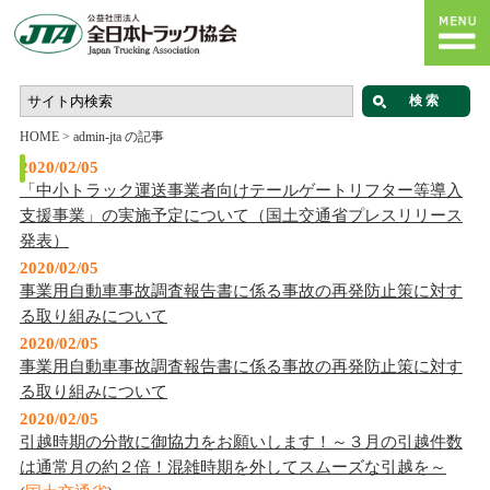
HOME
>
admin-jta の記事
2020/02/05
「中小トラック運送事業者向けテールゲートリフター等導入
支援事業」の実施予定について（国土交通省プレスリリース
発表）
2020/02/05
事業用自動車事故調査報告書に係る事故の再発防止策に対す
る取り組みについて
2020/02/05
事業用自動車事故調査報告書に係る事故の再発防止策に対す
る取り組みについて
2020/02/05
引越時期の分散に御協力をお願いします！～３月の引越件数
は通常月の約２倍！混雑時期を外してスムーズな引越を～