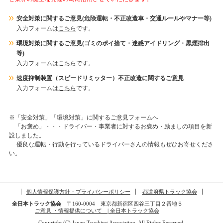
安全対策に関するご意見(危険運転・不正改造車・交通ルールやマナー等)
入力フォームは
こちら
です。
環境対策に関するご意見(ゴミのポイ捨て・迷惑アイドリング・黒煙排出
等)
入力フォームは
こちら
です。
速度抑制装置（スピードリミッター）不正改造に関するご意見
入力フォームは
こちら
です。
※「安全対策」「環境対策」に関するご意見フォームへ
「お褒め」・・・ドライバー・事業者に対するお褒め・励ましの項目を新
設しました。
優良な運転・行動を行っているドライバーさんの情報もぜひお寄せくださ
い。
個人情報保護方針・プライバシーポリシー
都道府県トラック協会
全日本トラック協会
〒160-0004 東京都新宿区四谷三丁目２番地５
ご意見 ・情報提供について | 全日本トラック協会
Copyright (C) Japan Trucking Association, All Rights Reserved.