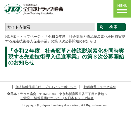
HOME
>
トップページ
>
「令和２年度 社会変革と物流脱炭素化を同時実現
する先進技術導入促進事業」の第３次公募開始のお知らせ
「令和２年度 社会変革と物流脱炭素化を同時実
現する先進技術導入促進事業」の第３次公募開始
のお知らせ
個人情報保護方針・プライバシーポリシー
都道府県トラック協会
全日本トラック協会
〒160-0004 東京都新宿区四谷三丁目２番地５
ご意見 ・情報提供について | 全日本トラック協会
Copyright (C) Japan Trucking Association, All Rights Reserved.