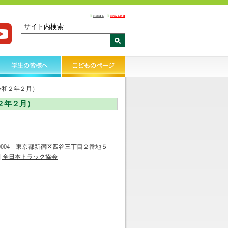
HOME
ENGLISH
令和２年２月）
２年２月）
-0004 東京都新宿区四谷三丁目２番地５
| 全日本トラック協会