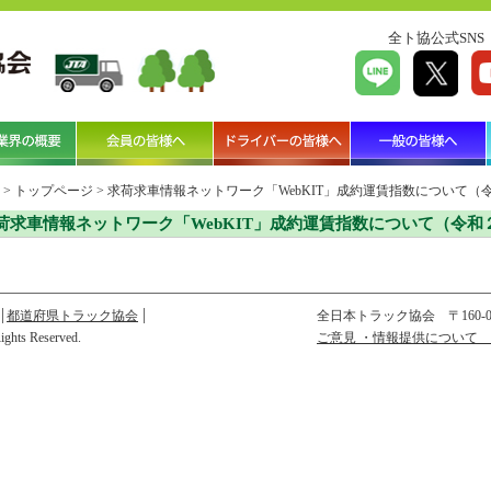
全ト協公式SNS
>
トップページ
>
求荷求車情報ネットワーク「WebKIT」成約運賃指数について（
荷求車情報ネットワーク「WebKIT」成約運賃指数について（令和
都道府県トラック協会
全日本トラック協会
〒160
Rights Reserved.
ご意見 ・情報提供について 