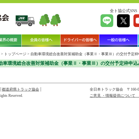
全ト協公式SNS
>
トップページ
>
自動車環境総合改善対策補助金（事業Ⅱ・事業Ⅲ）の交付予定枠
動車環境総合改善対策補助金（事業Ⅱ・事業Ⅲ）の交付予定枠申込
都道府県トラック協会
全日本トラック協会
〒160
Rights Reserved.
ご意見 ・情報提供について 