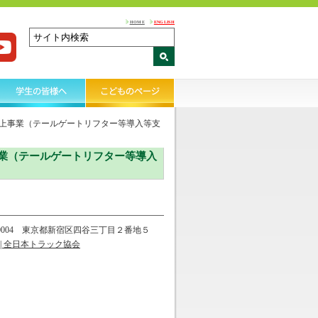
HOME
ENGLISH
上事業（テールゲートリフター等導入等支
業（テールゲートリフター等導入
-0004 東京都新宿区四谷三丁目２番地５
| 全日本トラック協会