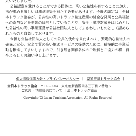
足いたしました。
公益認定を受けることができる団体は、高い公益性を有することに加え、
法が求める厳しい財務基準等を満たす必要があります。今般の認定は、全日
本トラック協会が、公共性の高いトラック輸送産業の健全な発展と公共福祉
への寄与などを事業の目的としていることや、安全・環境対策をはじめとし
た公益性の高い事業運営が公益社団法人としてふさわしいものとして認めら
れたものと自負しております。
今後も公益社団法人としての公共的使命を果たすべく、安定的な輸送力の
確保と安心、安全で質の高い輸送サービスの提供のために、積極的に事業活
動を推進してまいりますので、引き続き関係各位のご理解とご協力の程、何
卒よろしくお願い申し上げます。
個人情報保護方針・プライバシーポリシー
都道府県トラック協会
全日本トラック協会
〒160-0004 東京都新宿区四谷三丁目２番地５
ご意見 ・情報提供について | 全日本トラック協会
Copyright (C) Japan Trucking Association, All Rights Reserved.