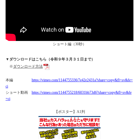
ショート編（30秒）
▼ダウンロードはこちら（令和
９年
３月３１日まで）
※
ダウンロード方法
本編
https://vimeo.com/1144755336/7e42e2431a?share=copy&fl=sv&fe=
ci
ショート動画
https://vimeo.com/1144755218/6031bb73d6?share=copy&fl=sv&fe
=ci
【ポスター】A1判