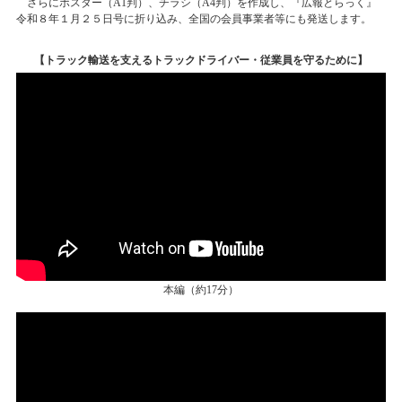
さらにポスター（
A1
判）、チラシ（
A4
判）を作成し、『広報とらっく』
令和８年１月２５日号に折り込み、全国の会員事業者等にも発送します。
【トラック輸送を支えるトラックドライバー・従業員を守るために】
本編（約17分）