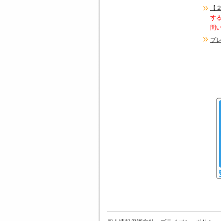
【
す
問
プ