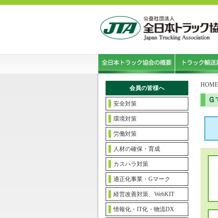
HOME
会員の皆様へ
Ｇ
安全対策
環境対策
労働対策
人材の確保・育成
カスハラ対策
適正化事業・Gマーク
経営改善対策、WebKIT
情報化・IT化・物流DX