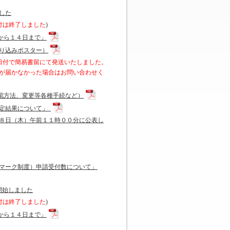
した
付は終了しました
)
から１４日まで」
り込みポスター）
日付で簡易書留にて発送いたしました。
が届かなかった場合はお問い合わせく
認方法、変更等各種手続など）
認定結果について」
８日（木）午前１１時００分に公表し
Gマーク制度）申請受付数について」
開始しました
付は終了しました
)
から１４日まで」