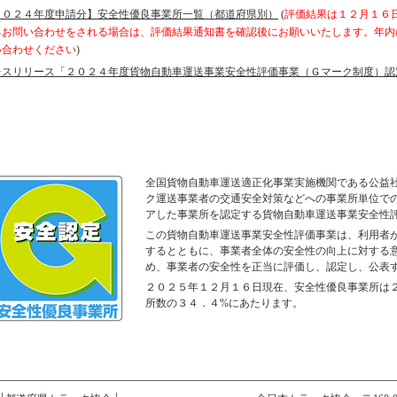
２０２４年度申請分】安全性優良事業所一覧（都道府県別）
(
評価結果は１２月１６
るお問い合わせをされる場合は、評価結果通知書を確認後にお願いいたします。年内
い合わせください
)
レスリリース「２０２４年度貨物自動車運送事業安全性評価事業（Ｇマーク制度）認
全国貨物自動車運送適正化事業実施機関である公益
ク運送事業者の交通安全対策などへの事業所単位で
アした事業所を認定する貨物自動車運送事業安全性
この貨物自動車運送事業安全性評価事業は、利用者
するとともに、事業者全体の安全性の向上に対する
め、事業者の安全性を正当に評価し、認定し、公表
２０２５年１２月１６日現在、安全性優良事業所は
所数の３４．４%にあたります。