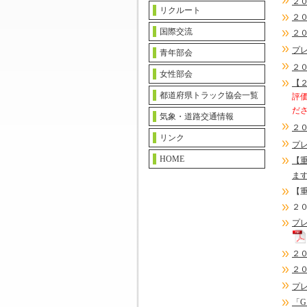
２
リクルート
２
国際交流
２
プ
青年部会
２
女性部会
【
都道府県トラック協会一覧
評
だ
気象・道路交通情報
２
リンク
プ
HOME
【
ま
【
２
プ
２
２
プ
「