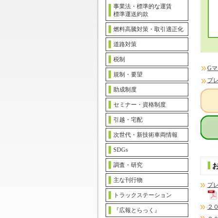
事業法・標準的な運賃
標準運送約款
燃料高騰対策・取引適正化
道路対策
税制
G
規制・要望
プ
助成制度
セミナー・資格制度
引越・宅配
次世代・新技術車両情報
SDGs
調査・研究
主な刊行物
プ
トラックステーション
２
『広報とらっく』