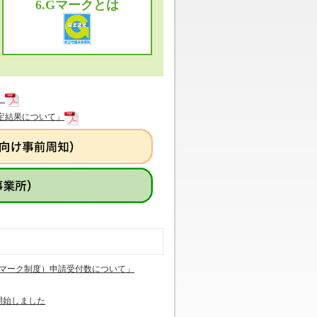
6.Gマークとは
）
定結果について」
マーク制度）申請受付数について」
開始しました