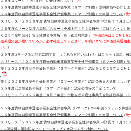
０２６年Ｇマーク「申請案内」の正誤表について
０２６年度貨物自動車運送事業安全性評価事業（Ｇマーク制度）説明動画を公開しま
０２６年度貨物自動車運送事業安全性評価事業（Ｇマーク制度）の申請について
(
受
レスリリース「２０２６年度 貨物自動車運送事業安全性評価事業 申請受付 ７月１日
０２６年度Ｇマーク制度の周知ポスター（令和８年４月２０日号『広報とらっく』刷
２０２５年度申請分】安全性優良事業所一覧（都道府県別）
(
評価結果は１２月１８
価結果通知書が届いているか、必ず確認してください。年明けまでに評価結果通知書
さい。
)
０２５年度Gマーク認定発表に関する「よくあるお問い合わせ」はこちら（発送、確
レスリリース「２０２５年度貨物自動車運送事業安全性評価事業（Ｇマーク制度）
重要】２０２５年度安全性優良事業所（Ｇマーク事業所）認定を２０２５年１２月１
す
重要】２０２５年度安全性優良事業所（Ｇマーク事業所）認定公表日の延期について
０２５年度安全性優良事業所（Ｇマーク事業所）認定公表等の予定について
レスリリース「２０２５年度（令和７年度）貨物自動車運送事業安全性評価事業 （
０２５年度貨物自動車運送事業安全性評価事業（Gマーク）Web申請システムを稼働
０２５年度貨物自動車運送事業安全性評価事業（Ｇマーク制度）の申請について
(
受
レスリリース「２０２５年度 貨物自動車運送事業安全性評価事業 申請受付 ７月１日
Gメン調査員」活動紹介プロモーションビデオ及びチラシ制作について