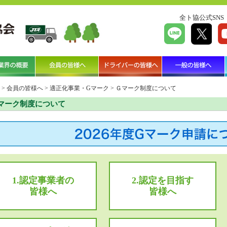
全ト協公式SNS
>
会員の皆様へ
>
適正化事業・Gマーク
>
Ｇマーク制度について
マーク制度について
1.認定事業者の
2.認定を目指す
皆様へ
皆様へ