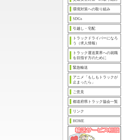
環境対策への取り組み
SDGs
引越し・宅配
トラックドライバーになろ
う（求人情報）
トラック運送業界への就職
を目指す方のために
緊急輸送
アニメ「もしもトラックが
止まったら」
ご意見
都道府県トラック協会一覧
リンク
HOME