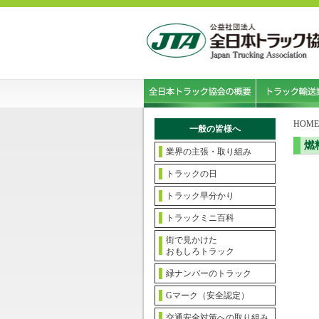
HOME
一般の皆様へ
燃
業界の主張・取り組み
トラックの日
トラック早分かり
トラックミニ百科
街で見かけた
おもしろトラック
緑ナンバーのトラック
Gマーク（安全認定）
交通安全対策への取り組み