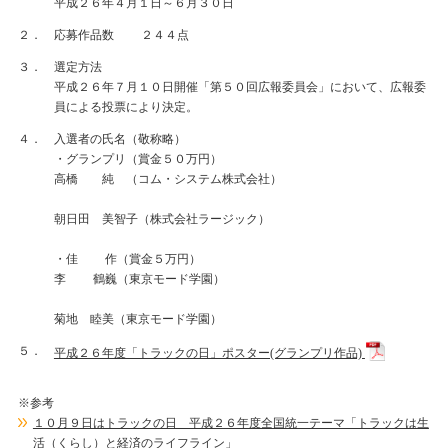
平成２６年４月１日～６月３０日
２．
応募作品数 ２４４点
３．
選定方法
平成２６年７月１０日開催「第５０回広報委員会」において、広報委
員による投票により決定。
４．
入選者の氏名（敬称略）
・グランプリ（賞金５０万円）
高橋 純 （コム・システム株式会社）
朝日田 美智子（株式会社ラージック）
・佳 作（賞金５万円）
李 鶴巍（東京モード学園）
菊地 睦美（東京モード学園）
５．
平成２６年度「トラックの日」ポスター(グランプリ作品)
※参考
１０月９日はトラックの日 平成２６年度全国統一テーマ「トラックは生
活（くらし）と経済のライフライン」