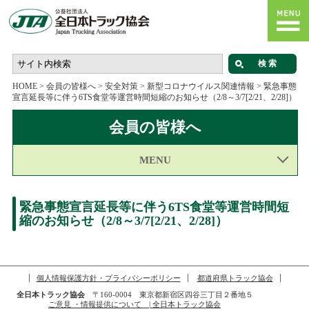
HOME
>
会員の皆様へ
>
安全対策
>
新型コロナウイルス関連情報
>
緊急事態
宣言延長等に伴う6TS食堂等運営時間短縮のお知らせ（2/8～3/7[2/21、2/28]）
会員の皆様へ
MENU
緊急事態宣言延長等に伴う6TS食堂等運営時間短
縮のお知らせ（2/8～3/7[2/21、2/28]）
個人情報保護方針・プライバシーポリシー
都道府県トラック協会
全日本トラック協会
〒160-0004 東京都新宿区四谷三丁目２番地５
ご意見 ・情報提供について | 全日本トラック協会