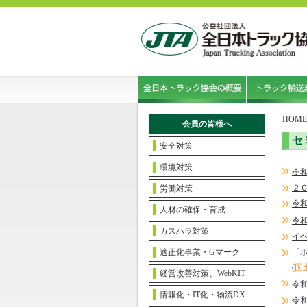
HOME
会員の皆様へ
セ
安全対策
環境対策
令
２
労働対策
令
人材の確保・育成
令
カスハラ対策
イ
適正化事業・Gマーク
「
(
国
経営改善対策、WebKIT
令
情報化・IT化・物流DX
令