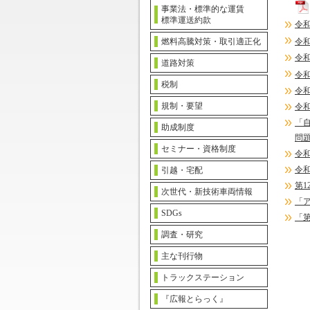
事業法・標準的な運賃
標準運送約款
令
燃料高騰対策・取引適正化
令和
令
道路対策
令
税制
令
規制・要望
令
「
助成制度
問
セミナー・資格制度
令
令
引越・宅配
第1
次世代・新技術車両情報
「
SDGs
「
調査・研究
主な刊行物
トラックステーション
『広報とらっく』