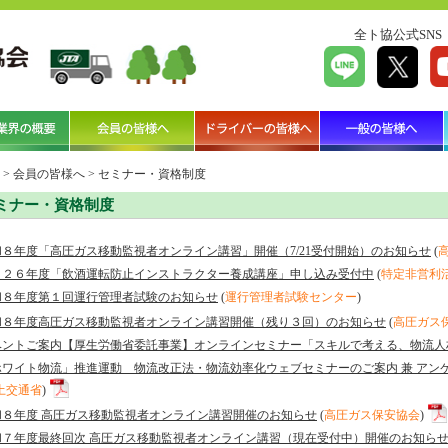
全ト協公式SNS
>
会員の皆様へ
>
セミナー・資格制度
ミナー・資格制度
和８年度「高圧ガス移動監視者オンライン講習」開催（7/21受付開始）のお知らせ
(
０２６年度「飲酒運転防止インストラクター養成講座」申し込み受付中
(
特定非営利
和８年度第１回運行管理者試験のお知らせ
(
運行管理者試験センター
)
和８年度高圧ガス移動監視者オンライン講習開催（残り３回）のお知らせ
(
高圧ガス
ベントご案内【厚生労働省委託事業】オンラインセミナー「スキルで考える、物流人
ホワイト物流」推進運動 物流改正法・物流効率化ウェブセミナーのご案内 兼 アン
土交通省
)
和８年度 高圧ガス移動監視者オンライン講習開催のお知らせ
(
高圧ガス保安協会
)
和７年度最終回次 高圧ガス移動監視者オンライン講習（現在受付中）開催のお知ら