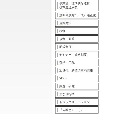
事業法・標準的な運賃
標準運送約款
燃料高騰対策・取引適正化
道路対策
税制
規制・要望
助成制度
セミナー・資格制度
引越・宅配
次世代・新技術車両情報
SDGs
調査・研究
主な刊行物
トラックステーション
『広報とらっく』