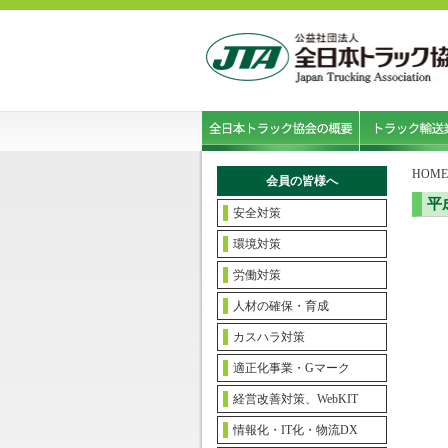
HOME
会員の皆様へ
平
安全対策
環境対策
労働対策
人材の確保・育成
カスハラ対策
適正化事業・Gマーク
経営改善対策、WebKIT
情報化・IT化・物流DX