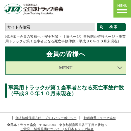
HOME
>
会員の皆様へ
>
安全対策
>
【旧ページ】事故防止特設ページ
>
事業
用トラックが第１当事者となる死亡事故件数（平成３０年１０月末現在）
会員の皆様へ
MENU
事業用トラックが第１当事者となる死亡事故件数
（平成３０年１０月末現在）
個人情報保護方針・プライバシーポリシー
都道府県トラック協会
全日本トラック協会
〒160-0004 東京都新宿区四谷三丁目２番地５
ご意見 ・情報提供について | 全日本トラック協会