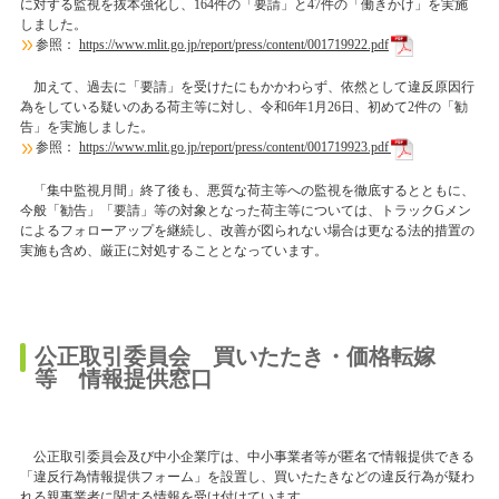
に対する監視を抜本強化し、164件の「要請」と47件の「働きかけ」を実施
しました。
参照：
https://www.mlit.go.jp/report/press/content/001719922.pdf
加えて、過去に「要請」を受けたにもかかわらず、依然として違反原因行
為をしている疑いのある荷主等に対し、令和6年1月26日、初めて2件の「勧
告」を実施しました。
参照：
https://www.mlit.go.jp/report/press/content/001719923.pdf
「集中監視月間」終了後も、悪質な荷主等への監視を徹底するとともに、
今般「勧告」「要請」等の対象となった荷主等については、トラックGメン
によるフォローアップを継続し、改善が図られない場合は更なる法的措置の
実施も含め、厳正に対処することとなっています。
公正取引委員会 買いたたき・価格転嫁
等 情報提供窓口
公正取引委員会及び中小企業庁は、中小事業者等が匿名で情報提供できる
「違反行為情報提供フォーム」を設置し、買いたたきなどの違反行為が疑わ
れる親事業者に関する情報を受け付けています。