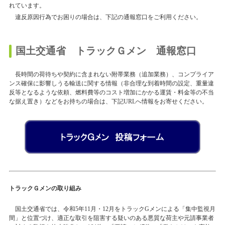
れています。
違反原因行為でお困りの場合は、下記の通報窓口をご利用ください。
国土交通省 トラックＧメン 通報窓口
長時間の荷待ちや契約に含まれない附帯業務（追加業務）、コンプライア
ンス確保に影響しうる輸送に関する情報（非合理な到着時間の設定、重量違
反等となるような依頼、燃料費等のコスト増加にかかる運賃・料金等の不当
な据え置き）などをお持ちの場合は、下記
URL
へ情報をお寄せください。
トラックＧメンの取り組み
国土交通省では、令和5年11月・12月をトラックGメンによる「集中監視月
間」と位置づけ、適正な取引を阻害する疑いのある悪質な荷主や元請事業者