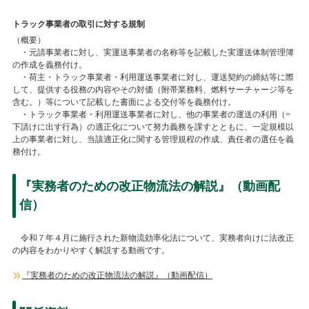
トラック事業者の取引に対する規制
（概要）
・元請事業者に対し、実運送事業者の名称等を記載した実運送体制管理簿
の作成を義務付け。
・荷主・トラック事業者・利用運送事業者に対し、運送契約の締結等に際
して、提供する役務の内容やその対価（附帯業務料、燃料サーチャージ等を
含む。）等について記載した書面による交付等を義務付け。
・トラック事業者・利用運送事業者に対し、他の事業者の運送の利用（
=
下請けに出す行為）の適正化について努力義務を課すとともに、一定規模以
上の事業者に対し、当該適正化に関する管理規程の作成、責任者の選任を義
務付け。
『実務者のための改正物流法の解説』（動画配
信）
令和７年４月に施行された新物流効率化法について、実務者向けに法改正
の内容をわかりやすく解説する動画です。
『実務者のための改正物流法の解説』（動画配信）