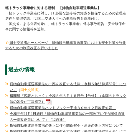
軽トラック事業者に対する規制 【貨物自動車運送事業法】
・軽トラック事業者に対し、[1]必要な法令等の知識を担保するための管理者
選任と講習受講、[2]国土交通大臣への事故報告を義務付け。
・国交省による公表対象に、軽トラック事業者に係る事故報告・安全確保命
令に関する情報等を追加。
国土交通省ホームページ 貨物軽自動車運送事業における安全対策を強化
するための制度改正を行いました
過去の情報
貨物自動車運送事業法の一部を改正する法律（令和５年法律第62号）につ
いて
（
国土交通省
）
機関紙『広報とらっく』令和５年６月１５日号【号外】（念願のトラック
法の延長が可決成立）
貨物自動車運送事業法ハンドブックー平成３０年１２月改正対応－
令和元年11月1日施行「貨物自動車運送事業法の一部改正に伴う関係通達
の一部改正等について」（12通達）
貨物自動車運送事業法の改正に伴う関係省令・通達の改正内容について
貨物自動車運送事業法の一部を改正する法律（平成30年法律第96号）につ