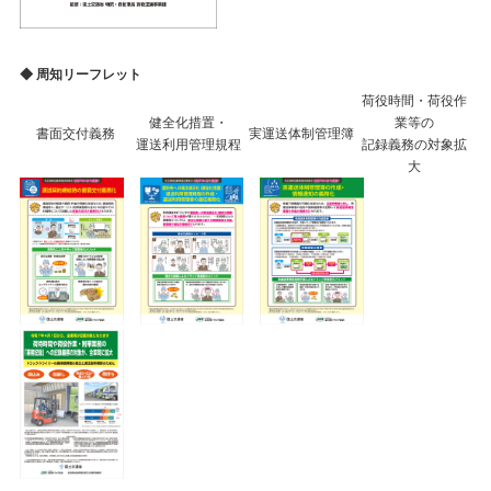
◆ 周知リーフレット
荷役時間・荷役作
健全化措置・
業等の
書面交付義務
実運送体制管理簿
運送利用管理規程
記録義務の対象拡
大