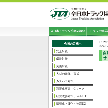
HOME
会員の皆様へ
お知ら
安全対策
自
せ
環境対策
労働対策
人材の確保・育成
カスハラ対策
適正化事業・Gマーク
経営改善対策、WebKIT
情報化・IT化・物流DX