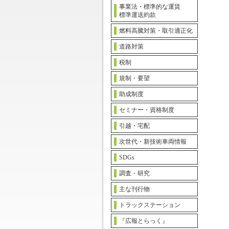
事業法・標準的な運賃
標準運送約款
燃料高騰対策・取引適正化
道路対策
税制
規制・要望
助成制度
セミナー・資格制度
引越・宅配
次世代・新技術車両情報
SDGs
調査・研究
主な刊行物
トラックステーション
『広報とらっく』