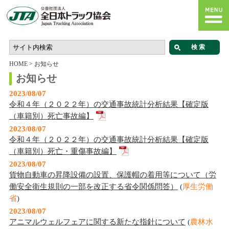
HOME
>
お知らせ
お知らせ
2023/08/07
令和４年（２０２２年）の交通事故統計分析結果【確定版
（車籍別）死亡事故編】
2023/08/07
令和４年（２０２２年）の交通事故統計分析結果【確定版
（車籍別）死亡・重傷事故編】
2023/08/07
貨物自動車の昇降設備の設置、保護帽の着用等について（労
働安全衛生規則の一部を改正する省令関係問答）
(
厚生労働
省
)
2023/08/07
アニマルウェルフェアに関する新たな指針について
(
農林水