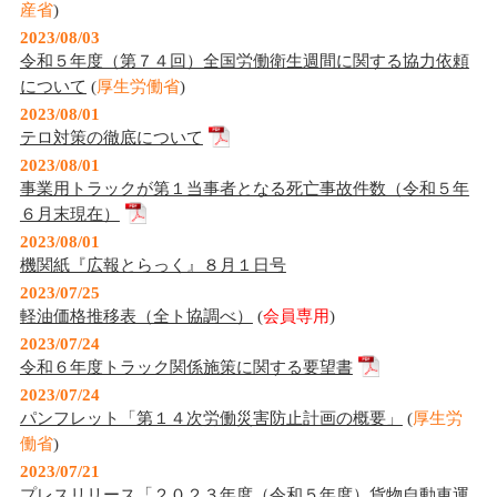
産省
)
2023/08/03
令和５年度（第７４回）全国労働衛生週間に関する協力依頼
について
(
厚生労働省
)
2023/08/01
テロ対策の徹底について
2023/08/01
事業用トラックが第１当事者となる死亡事故件数（令和５年
６月末現在）
2023/08/01
機関紙『広報とらっく』８月１日号
2023/07/25
軽油価格推移表（全ト協調べ）
(
会員専用
)
2023/07/24
令和６年度トラック関係施策に関する要望書
2023/07/24
パンフレット「第１４次労働災害防止計画の概要」
(
厚生労
働省
)
2023/07/21
プレスリリース「２０２３年度（令和５年度）貨物自動車運