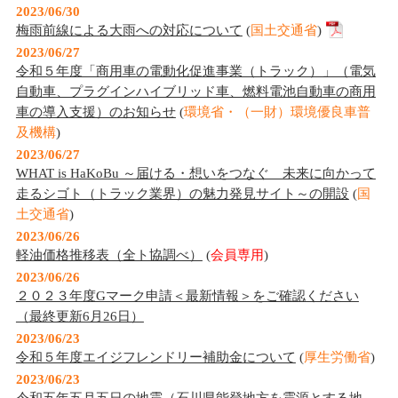
2023/06/30
梅雨前線による大雨への対応について
(
国土交通省
)
2023/06/27
令和５年度「商用車の電動化促進事業（トラック）」（電気
自動車、プラグインハイブリッド車、燃料電池自動車の商用
車の導入支援）のお知らせ
(
環境省・（一財）環境優良車普
及機構
)
2023/06/27
WHAT is HaKoBu ～届ける・想いをつなぐ 未来に向かって
走るシゴト（トラック業界）の魅力発見サイト～の開設
(
国
土交通省
)
2023/06/26
軽油価格推移表（全ト協調べ）
(
会員専用
)
2023/06/26
２０２３年度Gマーク申請＜最新情報＞をご確認ください
（最終更新6月26日）
2023/06/23
令和５年度エイジフレンドリー補助金について
(
厚生労働省
)
2023/06/23