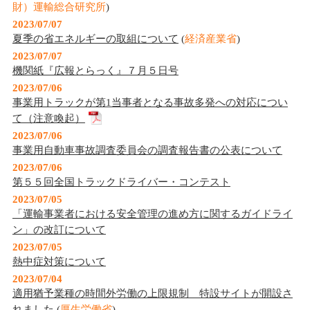
財）運輸総合研究所
)
2023/07/07
夏季の省エネルギーの取組について
(
経済産業省
)
2023/07/07
機関紙『広報とらっく』７月５日号
2023/07/06
事業用トラックが第1当事者となる事故多発への対応につい
て（注意喚起）
2023/07/06
事業用自動車事故調査委員会の調査報告書の公表について
2023/07/06
第５５回全国トラックドライバー・コンテスト
2023/07/05
「運輸事業者における安全管理の進め方に関するガイドライ
ン」の改訂について
2023/07/05
熱中症対策について
2023/07/04
適用猶予業種の時間外労働の上限規制 特設サイトが開設さ
れました
(
厚生労働省
)