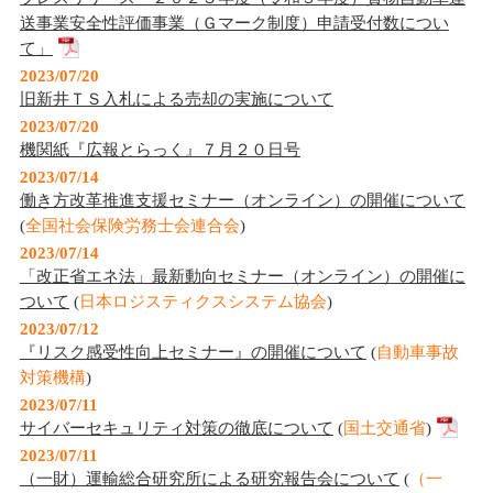
送事業安全性評価事業（Ｇマーク制度）申請受付数につい
て」
2023/07/20
旧新井ＴＳ入札による売却の実施について
2023/07/20
機関紙『広報とらっく』７月２０日号
2023/07/14
働き方改革推進支援セミナー（オンライン）の開催について
(
全国社会保険労務士会連合会
)
2023/07/14
「改正省エネ法」最新動向セミナー（オンライン）の開催に
ついて
(
日本ロジスティクスシステム協会
)
2023/07/12
『リスク感受性向上セミナー』の開催について
(
自動車事故
対策機構
)
2023/07/11
サイバーセキュリティ対策の徹底について
(
国土交通省
)
2023/07/11
（一財）運輸総合研究所による研究報告会について
(
（一