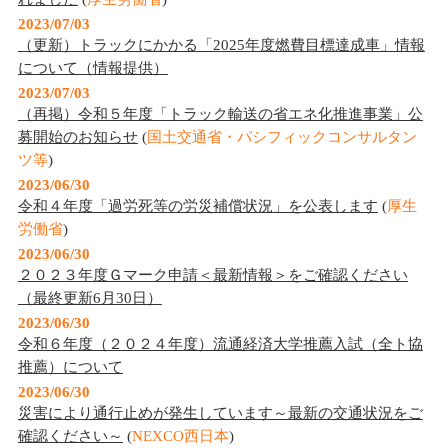
2023/07/03
（更新）トラックにかかる「2025年度燃費目標達成車」情報
について（情報提供）
2023/07/03
（再掲）令和５年度「トラック輸送の省エネ化推進事業」公
募開始のお知らせ
(
国土交通省・パシフィックコンサルタン
ツ等
)
2023/06/30
令和４年度「過労死等の労災補償状況」を公表します
(
厚生
労働省
)
2023/06/30
２０２３年度Ｇマーク申請＜最新情報＞をご確認ください
（最終更新6月30日）
2023/06/30
令和６年度（２０２４年度）流通経済大学推薦入試（全ト協
推薦）について
2023/06/30
災害により通行止めが発生しています～最新の交通状況をご
確認ください～
(
NEXCO西日本
)