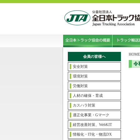
HOME
会員の皆様へ
令
安全対策
環境対策
労働対策
人材の確保・育成
カスハラ対策
適正化事業・Gマーク
経営改善対策、WebKIT
情報化・IT化・物流DX