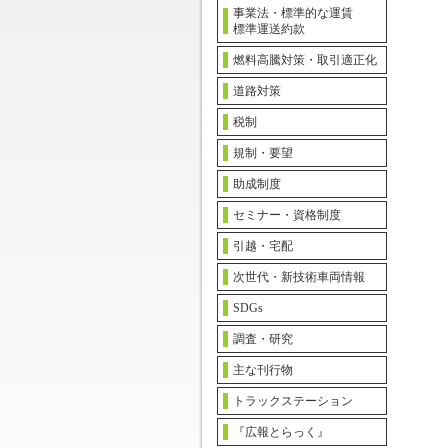
事業法・標準的な運賃
標準運送約款
燃料高騰対策・取引適正化
道路対策
税制
規制・要望
助成制度
セミナー・資格制度
引越・宅配
次世代・新技術車両情報
SDGs
調査・研究
主な刊行物
トラックステーション
『広報とらっく』