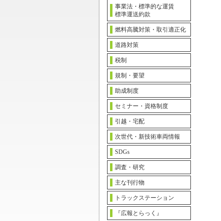
事業法・標準的な運賃
標準運送約款
燃料高騰対策・取引適正化
道路対策
税制
規制・要望
助成制度
セミナー・資格制度
引越・宅配
次世代・新技術車両情報
SDGs
調査・研究
主な刊行物
トラックステーション
『広報とらっく』