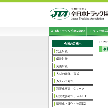
HOME
会員の皆様へ
令
安全対策
環境対策
労働対策
人材の確保・育成
カスハラ対策
適正化事業・Gマーク
経営改善対策、WebKIT
情報化・IT化・物流DX