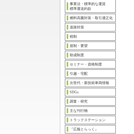
事業法・標準的な運賃
標準運送約款
燃料高騰対策・取引適正化
道路対策
税制
規制・要望
助成制度
セミナー・資格制度
引越・宅配
次世代・新技術車両情報
SDGs
調査・研究
主な刊行物
トラックステーション
『広報とらっく』