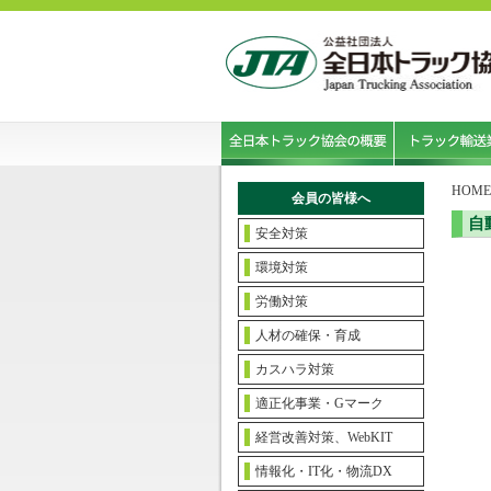
HOME
会員の皆様へ
自
安全対策
環境対策
労働対策
人材の確保・育成
カスハラ対策
適正化事業・Gマーク
経営改善対策、WebKIT
情報化・IT化・物流DX