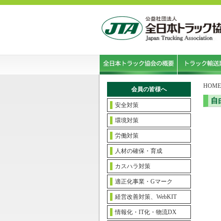
HOME
会員の皆様へ
自
安全対策
環境対策
労働対策
人材の確保・育成
カスハラ対策
適正化事業・Gマーク
経営改善対策、WebKIT
情報化・IT化・物流DX