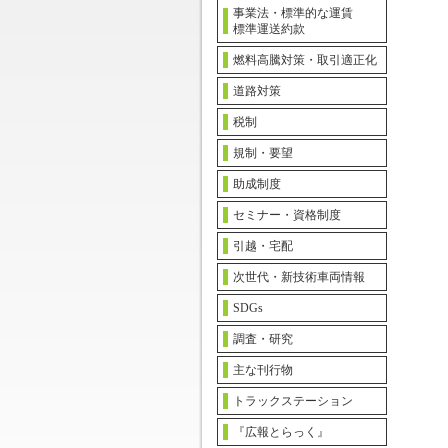
事業法・標準的な運賃
標準運送約款
燃料高騰対策・取引適正化
道路対策
税制
規制・要望
助成制度
セミナー・資格制度
引越・宅配
次世代・新技術車両情報
SDGs
調査・研究
主な刊行物
トラックステーション
『広報とらっく』