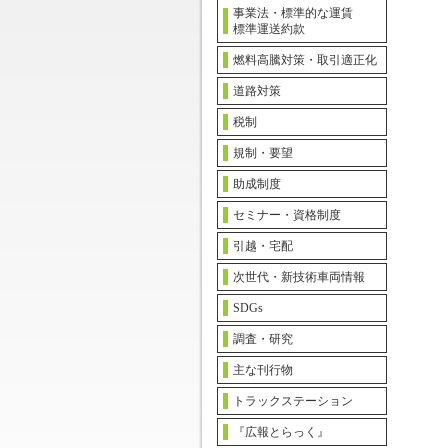
事業法・標準的な運賃
標準運送約款
燃料高騰対策・取引適正化
道路対策
税制
規制・要望
助成制度
セミナー・資格制度
引越・宅配
次世代・新技術車両情報
SDGs
調査・研究
主な刊行物
トラックステーション
『広報とらっく』