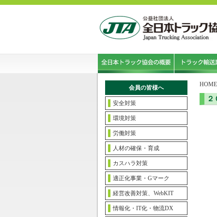
HOME
会員の皆様へ
２
安全対策
環境対策
労働対策
人材の確保・育成
カスハラ対策
適正化事業・Gマーク
経営改善対策、WebKIT
情報化・IT化・物流DX