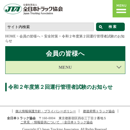
HOME
>
会員の皆様へ
>
安全対策
>
令和２年度第２回運行管理者試験のお知
らせ
会員の皆様へ
MENU
令和２年度第２回運行管理者試験のお知らせ
個人情報保護方針・プライバシーポリシー
都道府県トラック協会
全日本トラック協会
〒160-0004 東京都新宿区四谷三丁目２番地５
ご意見 ・情報提供について | 全日本トラック協会
Copyright (C) Japan Trucking Association, All Rights Reserved.