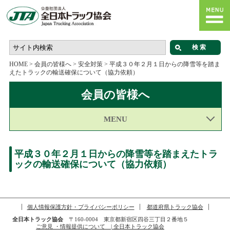
HOME
>
会員の皆様へ
>
安全対策
>
平成３０年２月１日からの降雪等を踏ま
えたトラックの輸送確保について（協力依頼）
会員の皆様へ
MENU
平成３０年２月１日からの降雪等を踏まえたトラ
ックの輸送確保について（協力依頼）
個人情報保護方針・プライバシーポリシー
都道府県トラック協会
全日本トラック協会
〒160-0004 東京都新宿区四谷三丁目２番地５
ご意見 ・情報提供について | 全日本トラック協会