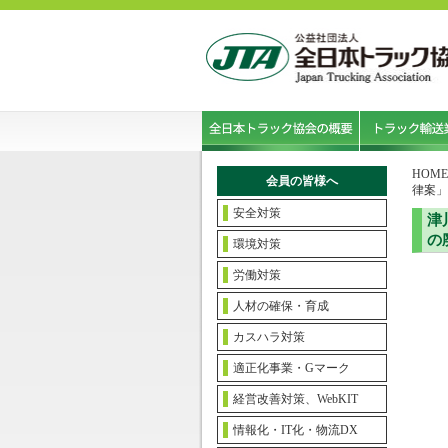
HOME
会員の皆様へ
律案」
安全対策
津
の
環境対策
労働対策
人材の確保・育成
カスハラ対策
適正化事業・Gマーク
経営改善対策、WebKIT
情報化・IT化・物流DX