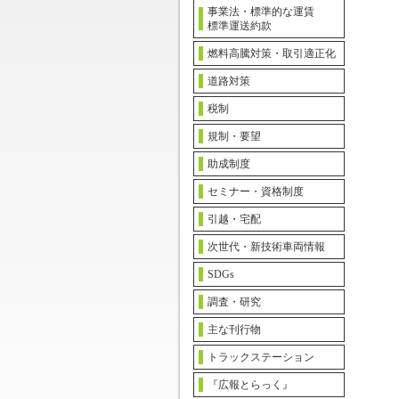
事業法・標準的な運賃
標準運送約款
燃料高騰対策・取引適正化
道路対策
税制
規制・要望
助成制度
セミナー・資格制度
引越・宅配
次世代・新技術車両情報
SDGs
調査・研究
主な刊行物
トラックステーション
『広報とらっく』