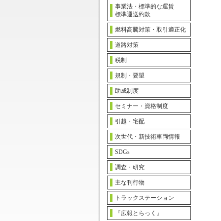
事業法・標準的な運賃
標準運送約款
燃料高騰対策・取引適正化
道路対策
税制
規制・要望
助成制度
セミナー・資格制度
引越・宅配
次世代・新技術車両情報
SDGs
調査・研究
主な刊行物
トラックステーション
『広報とらっく』