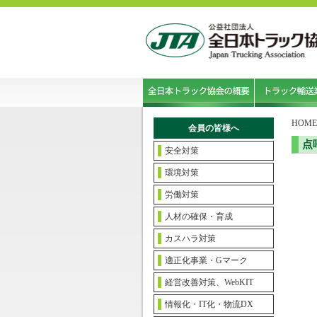
HOME
会員の皆様へ
点
安全対策
環境対策
労働対策
人材の確保・育成
カスハラ対策
適正化事業・Gマーク
経営改善対策、WebKIT
情報化・IT化・物流DX