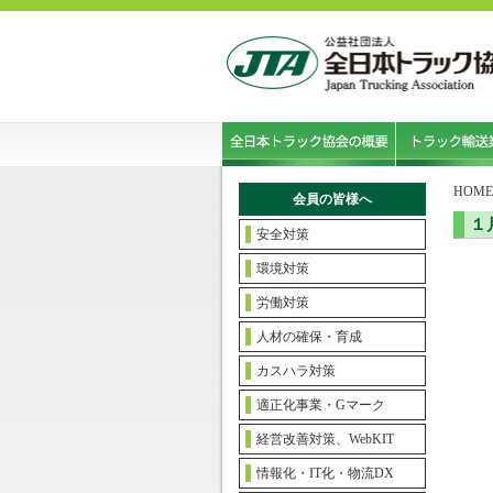
HOME
会員の皆様へ
１
安全対策
環境対策
労働対策
人材の確保・育成
カスハラ対策
適正化事業・Gマーク
経営改善対策、WebKIT
情報化・IT化・物流DX