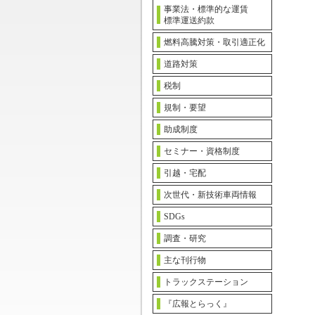
事業法・標準的な運賃
標準運送約款
燃料高騰対策・取引適正化
道路対策
税制
規制・要望
助成制度
セミナー・資格制度
引越・宅配
次世代・新技術車両情報
SDGs
調査・研究
主な刊行物
トラックステーション
『広報とらっく』