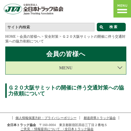
HOME
>
会員の皆様へ
>
安全対策
>
Ｇ２０大阪サミットの開催に伴う交通対
策への協力依頼について
会員の皆様へ
MENU
Ｇ２０大阪サミットの開催に伴う交通対策への協
力依頼について
個人情報保護方針・プライバシーポリシー
都道府県トラック協会
全日本トラック協会
〒160-0004 東京都新宿区四谷三丁目２番地５
ご意見 ・情報提供について | 全日本トラック協会