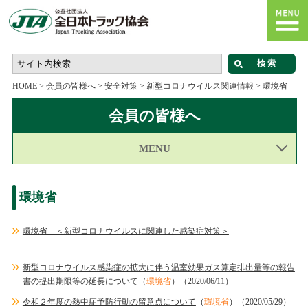
HOME
>
会員の皆様へ
>
安全対策
>
新型コロナウイルス関連情報
>
環境省
会員の皆様へ
MENU
環境省
環境省 ＜新型コロナウイルスに関連した感染症対策＞
新型コロナウイルス感染症の拡大に伴う温室効果ガス算定排出量等の報告
書の提出期限等の延長について
（
環境省
）（2020/06/11）
令和２年度の熱中症予防行動の留意点について
（
環境省
）（2020/05/29）