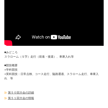
■みどころ
スラローム（Ｓ字）走行（前進・後退）、車庫入れ等
■競技概要
○学科競技
○実科競技：日常点検、コース走行、隘路通過、スラローム走行、車庫入
れ 等
第５０回大会の詳細
第５１回大会の情報