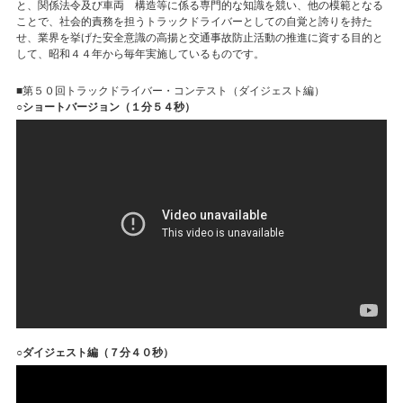
と、関係法令及び車両 構造等に係る専門的な知識を競い、他の模範となる
ことで、社会的責務を担うトラックドライバーとしての自覚と誇りを持た
せ、業界を挙げた安全意識の高揚と交通事故防止活動の推進に資する目的と
して、昭和４４年から毎年実施しているものです。
■第５０回トラックドライバー・コンテスト（ダイジェスト編）
○ショートバージョン（１分５４秒）
○ダイジェスト編（７分４０秒）