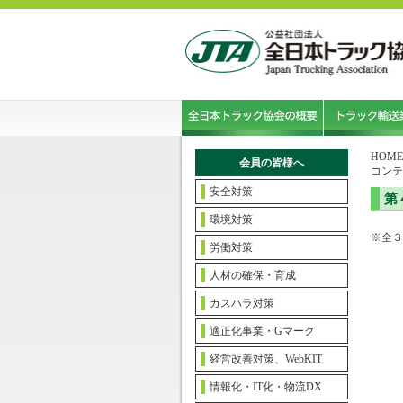
HOME
会員の皆様へ
コンテ
安全対策
第
環境対策
※全３
労働対策
人材の確保・育成
カスハラ対策
適正化事業・Gマーク
経営改善対策、WebKIT
情報化・IT化・物流DX