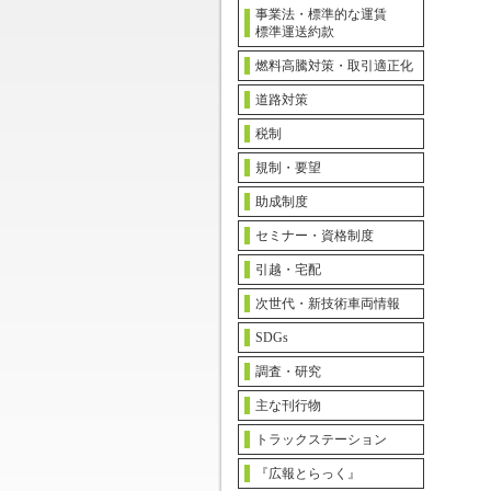
事業法・標準的な運賃
標準運送約款
燃料高騰対策・取引適正化
道路対策
税制
規制・要望
助成制度
セミナー・資格制度
引越・宅配
次世代・新技術車両情報
SDGs
調査・研究
主な刊行物
トラックステーション
『広報とらっく』