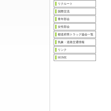
リクルート
国際交流
青年部会
女性部会
都道府県トラック協会一覧
気象・道路交通情報
リンク
HOME