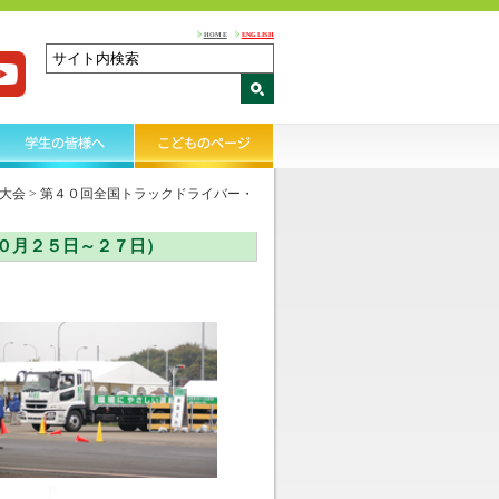
HOME
ENGLISH
大会
>
第４０回全国トラックドライバー・
０月２５日～２７日）