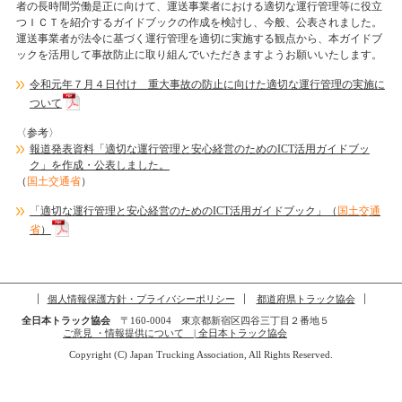
者の長時間労働是正に向けて、運送事業者における適切な運行管理等に役立
つＩＣＴを紹介するガイドブックの作成を検討し、今般、公表されました。
運送事業者が法令に基づく運行管理を適切に実施する観点から、本ガイドブ
ックを活用して事故防止に取り組んでいただきますようお願いいたします。
令和元年７月４日付け 重大事故の防止に向けた適切な運行管理の実施に
ついて
〈参考〉
報道発表資料「適切な運行管理と安心経営のためのICT活用ガイドブッ
ク」を作成・公表しました。
（
国土交通省
）
「適切な運行管理と安心経営のためのICT活用ガイドブック」（
国土交通
省
）
個人情報保護方針・プライバシーポリシー
都道府県トラック協会
全日本トラック協会
〒160-0004 東京都新宿区四谷三丁目２番地５
ご意見 ・情報提供について | 全日本トラック協会
Copyright (C) Japan Trucking Association, All Rights Reserved.