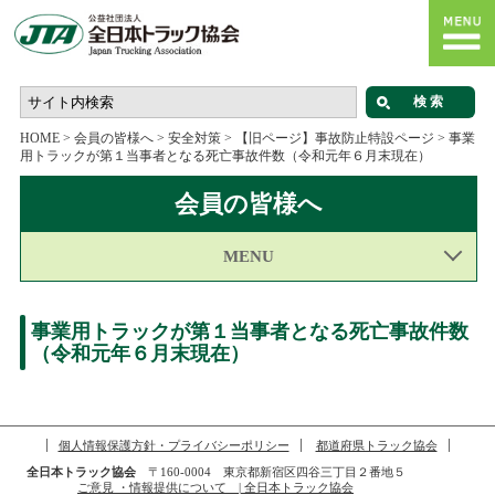
HOME
>
会員の皆様へ
>
安全対策
>
【旧ページ】事故防止特設ページ
>
事業
用トラックが第１当事者となる死亡事故件数（令和元年６月末現在）
会員の皆様へ
MENU
事業用トラックが第１当事者となる死亡事故件数
（令和元年６月末現在）
個人情報保護方針・プライバシーポリシー
都道府県トラック協会
全日本トラック協会
〒160-0004 東京都新宿区四谷三丁目２番地５
ご意見 ・情報提供について | 全日本トラック協会