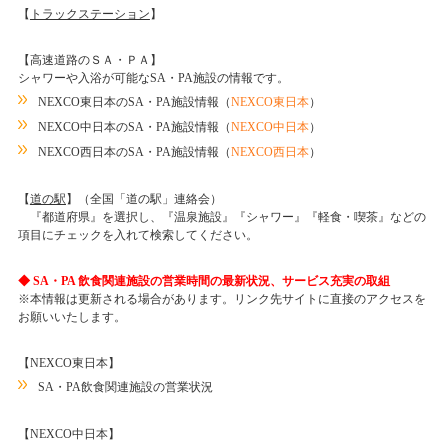
【
トラックステーション
】
【高速道路のＳＡ・ＰＡ】
シャワーや入浴が可能なSA・PA施設の情報です。
NEXCO東日本のSA・PA施設情報
（
NEXCO東日本
）
NEXCO中日本のSA・PA施設情報
（
NEXCO中日本
）
NEXCO西日本のSA・PA施設情報
（
NEXCO西日本
）
【
道の駅
】（
全国「道の駅」連絡会
）
『都道府県』を選択し、『温泉施設』『シャワー』『軽食・喫茶』などの
項目にチェックを入れて検索してください。
◆ SA・PA 飲食関連施設の営業時間の最新状況、サービス充実の取組
※本情報は更新される場合があります。リンク先サイトに直接のアクセスを
お願いいたします。
【NEXCO東日本】
SA・PA飲食関連施設の営業状況
【NEXCO中日本】