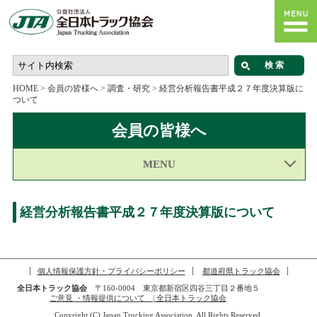
HOME
>
会員の皆様へ
>
調査・研究
>
経営分析報告書平成２７年度決算版に
ついて
会員の皆様へ
MENU
経営分析報告書平成２７年度決算版について
個人情報保護方針・プライバシーポリシー
都道府県トラック協会
全日本トラック協会
〒160-0004 東京都新宿区四谷三丁目２番地５
ご意見 ・情報提供について | 全日本トラック協会
Copyright (C) Japan Trucking Association, All Rights Reserved.