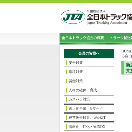
HOME
会員の皆様へ
る自由
安全対策
新
支
環境対策
労働対策
人材の確保・育成
カスハラ対策
適正化事業・Gマーク
経営改善対策、WebKIT
情報化・IT化・物流DX