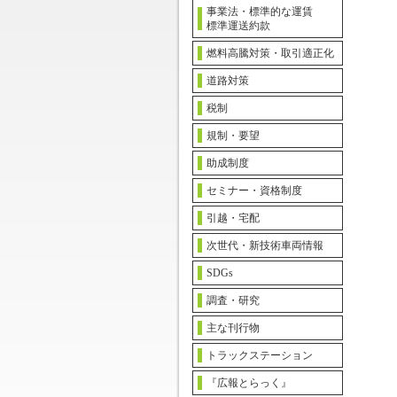
事業法・標準的な運賃
標準運送約款
燃料高騰対策・取引適正化
道路対策
税制
規制・要望
助成制度
セミナー・資格制度
引越・宅配
次世代・新技術車両情報
SDGs
調査・研究
主な刊行物
トラックステーション
『広報とらっく』