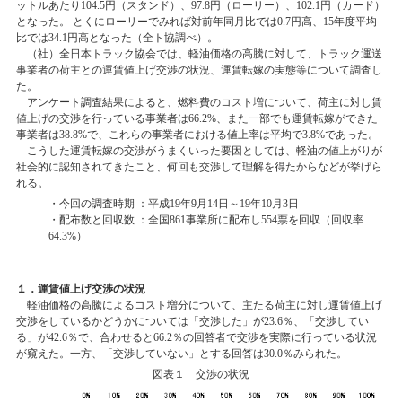
ットルあたり104.5円（スタンド）、97.8円（ローリー）、102.1円（カード）
となった。 とくにローリーでみれば対前年同月比では0.7円高、15年度平均
比では34.1円高となった（全ト協調べ）。
（社）全日本トラック協会では、軽油価格の高騰に対して、トラック運送
事業者の荷主との運賃値上げ交渉の状況、運賃転嫁の実態等について調査し
た。
アンケート調査結果によると、燃料費のコスト増について、荷主に対し賃
値上げの交渉を行っている事業者は66.2%、また一部でも運賃転嫁ができた
事業者は38.8%で、これらの事業者における値上率は平均で3.8%であった。
こうした運賃転嫁の交渉がうまくいった要因としては、軽油の値上がりが
社会的に認知されてきたこと、何回も交渉して理解を得たからなどが挙げら
れる。
・今回の調査時期 ：平成19年9月14日～19年10月3日
・配布数と回収数 ：全国861事業所に配布し554票を回収（回収率
64.3%）
１．運賃値上げ交渉の状況
軽油価格の高騰によるコスト増分について、主たる荷主に対し運賃値上げ
交渉をしているかどうかについては「交渉した」が23.6％、「交渉してい
る」が42.6％で、合わせると66.2％の回答者で交渉を実際に行っている状況
が窺えた。一方、「交渉していない」とする回答は30.0％みられた。
図表１ 交渉の状況