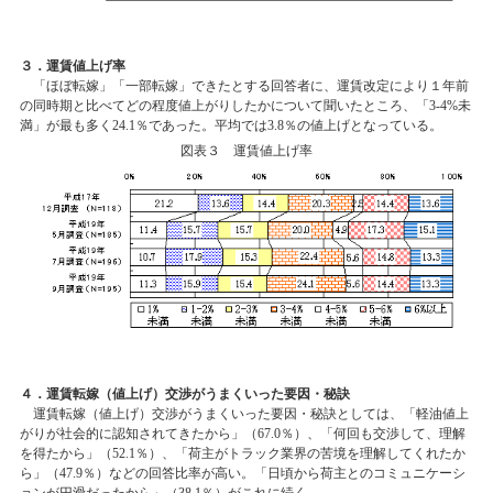
３．運賃値上げ率
「ほぼ転嫁」「一部転嫁」できたとする回答者に、運賃改定により１年前
の同時期と比べてどの程度値上がりしたかについて聞いたところ、「3-4%未
満」が最も多く24.1％であった。平均では3.8％の値上げとなっている。
図表３ 運賃値上げ率
４．運賃転嫁（値上げ）交渉がうまくいった要因・秘訣
運賃転嫁（値上げ）交渉がうまくいった要因・秘訣としては、「軽油値上
がりが社会的に認知されてきたから」（67.0％）、「何回も交渉して、理解
を得たから」（52.1％）、「荷主がトラック業界の苦境を理解してくれたか
ら」（47.9％）などの回答比率が高い。「日頃から荷主とのコミュニケーシ
ョンが円滑だったから」（38.1％）がこれに続く。