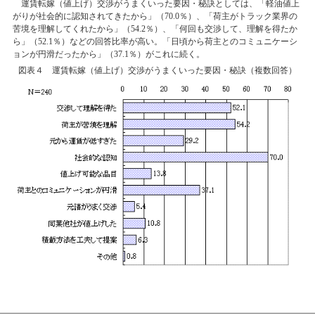
運賃転嫁（値上げ）交渉がうまくいった要因・秘訣としては、「軽油値上
がりが社会的に認知されてきたから」（70.0％）、「荷主がトラック業界の
苦境を理解してくれたから」（54.2％）、「何回も交渉して、理解を得たか
ら」（52.1％）などの回答比率が高い。「日頃から荷主とのコミュニケーシ
ョンが円滑だったから」（37.1％）がこれに続く。
図表４ 運賃転嫁（値上げ）交渉がうまくいった要因・秘訣（複数回答）