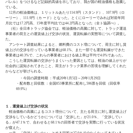
バレル）をつけるなど記録的高値を示しており、我が国の軽油価格も急騰し
ている。
12月の軽油価格は、１リットルあたり114.9円（スタンド）、107.9円（ロ
ーリー）、111.9円（カ ード）となった。とくにローリーでみれば対前年同
月比では17.2円高、15年度平均比では44.2円高となった（全ト協調べ）。
（社）全日本トラック協会では、軽油価格の高騰に対して、トラック運送
事業者の荷主との運賃値上げ交渉の状況、運賃転嫁の実態等について調査し
た。
アンケート調査結果によると、燃料費のコスト増について、荷主に対し賃
値上げの交渉を行っている事業者は68.1%、また一部でも運賃転嫁ができた
事業者は40.3%で、これらの事業者における値上率は平均で4.0%であった。
こうした運賃転嫁の交渉がうまくいった要因としては、軽油の値上がりが
社会的に認知されてきたこと、荷主がトラック業界の苦境を理解してくれた
からなどが挙げられる。
・今回の調査時期 ：平成20年1月5日～20年1月29日
・配布数と回収数 ：全国853事業所に配布し596票を回収（回収率
69.9%）
１．運賃値上げ交渉の状況
軽油価格の高騰によるコスト増分について、主たる荷主に対し運賃値上げ
交渉をしているかどうかについては「交渉した」が21.0％、「交渉してい
る」が47.1％で、合わせると68.1％の回答者で交渉を実際に行っている状況
が窺えた。