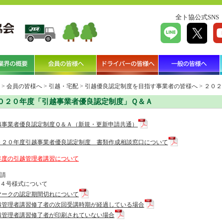
全ト協公式SNS
>
会員の皆様へ
>
引越・宅配
>
引越優良認定制度を目指す事業者の皆様へ
>
２０２
０２０年度「引越事業者優良認定制度」Ｑ＆Ａ
越事業者優良認定制度Ｑ＆Ａ（新規・更新申請共通）
０２０年度引越事業者優良認定制度 書類作成相談窓口について
年度の引越管理者講習について
請
４号様式について
マークの認定期間切れについて
越管理者講習修了者の次回受講時期が経過している場合
越管理者講習修了者が印刷されていない場合