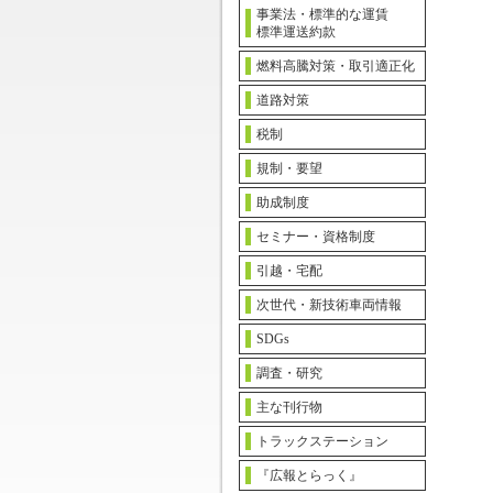
事業法・標準的な運賃
標準運送約款
燃料高騰対策・取引適正化
道路対策
税制
規制・要望
助成制度
セミナー・資格制度
引越・宅配
次世代・新技術車両情報
SDGs
調査・研究
主な刊行物
トラックステーション
『広報とらっく』