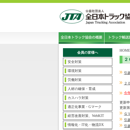
HOME
会員の皆様へ
２
安全対策
環境対策
引
労働対策
２
人材の確保・育成
今
カスハラ対策
更新申
適正化事業・Gマーク
更新第
Ｇ
経営改善対策、WebKIT
引
情報化・IT化・物流DX
引