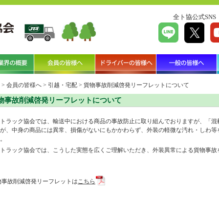
全ト協公式SNS
>
会員の皆様へ
>
引越・宅配
>
貨物事故削減啓発リーフレットについて
物事故削減啓発リーフレットについて
トラック協会では、輸送中における商品の事故防止に取り組んでおりますが、「混
が、中身の商品には異常、損傷がないにもかかわらず、外装の軽微な汚れ・しわ等
。
トラック協会では、こうした実態を広くご理解いただき、外装異常による貨物事故
物事故削減啓発リーフレットは
こちら