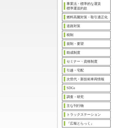
事業法・標準的な運賃
標準運送約款
燃料高騰対策・取引適正化
道路対策
税制
規制・要望
助成制度
セミナー・資格制度
引越・宅配
次世代・新技術車両情報
SDGs
調査・研究
主な刊行物
トラックステーション
『広報とらっく』