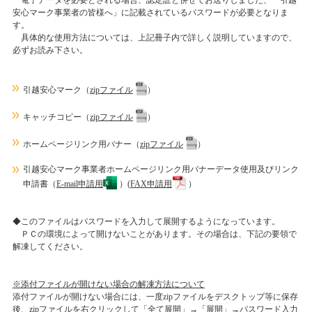
電子データを必要とされる場合、認定証と併せてお送りしました、「引越
安心マーク事業者の皆様へ」に記載されているパスワードが必要となりま
す。
具体的な使用方法については、上記冊子内で詳しく説明していますので、
必ずお読み下さい。
引越安心マーク（
zipファイル
）
キャッチコピー（
zipファイル
）
ホームページリンク用バナー（
zipファイル
）
引越安心マーク事業者ホームページリンク用バナーデータ使用及びリンク
申請書（
E-mail申請用
）(
FAX申請用
）
◆このファイルはパスワードを入力して展開するようになっています。
ＰＣの環境によって開けないことがあります。その場合は、下記の要領で
解凍してください。
※添付ファイルが開けない場合の解凍方法について
添付ファイルが開けない場合には、一度zipファイルをデスクトップ等に保存
後、zipファイルを右クリックして「全て展開」→「展開」→パスワード入力