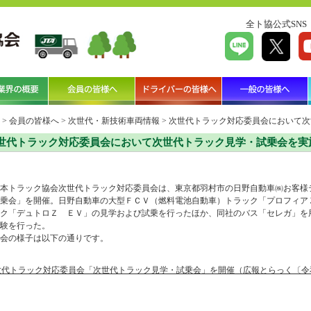
全ト協公式SNS
>
会員の皆様へ
>
次世代・新技術車両情報
>
次世代トラック対応委員会において次
世代トラック対応委員会において次世代トラック見学・試乗会を実
本トラック協会次世代トラック対応委員会は、東京都羽村市の日野自動車㈱お客様
乗会」を開催。日野自動車の大型ＦＣＶ（燃料電池自動車）トラック「プロフィア
ク「デュトロＺ ＥＶ」の見学および試乗を行ったほか、同社のバス「セレガ」を
験を行った。
会の様子は以下の通りです。
世代トラック対応委員会「次世代トラック見学・試乗会」を開催（広報とらっく〔令和8