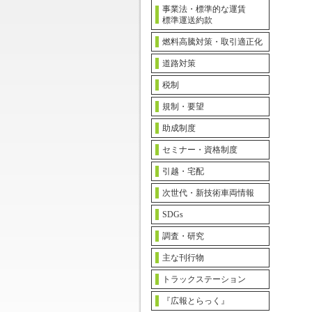
事業法・標準的な運賃
標準運送約款
燃料高騰対策・取引適正化
道路対策
税制
規制・要望
助成制度
セミナー・資格制度
引越・宅配
次世代・新技術車両情報
SDGs
調査・研究
主な刊行物
トラックステーション
『広報とらっく』