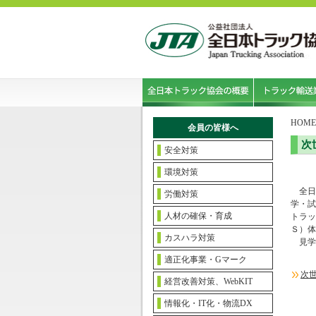
HOME
会員の皆様へ
次
安全対策
環境対策
全日
労働対策
学・試
人材の確保・育成
トラッ
Ｓ）体
カスハラ対策
見学
適正化事業・Gマーク
次
経営改善対策、WebKIT
情報化・IT化・物流DX