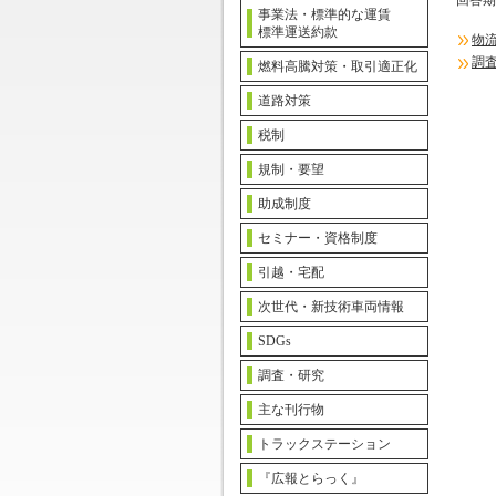
回答期
事業法・標準的な運賃
標準運送約款
物
調
燃料高騰対策・取引適正化
道路対策
税制
規制・要望
助成制度
セミナー・資格制度
引越・宅配
次世代・新技術車両情報
SDGs
調査・研究
主な刊行物
トラックステーション
『広報とらっく』