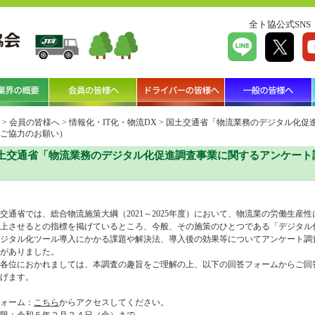
全ト協公式SNS
>
会員の皆様へ
>
情報化・IT化・物流DX
>
国土交通省「物流業務のデジタル化促
ご協力のお願い）
土交通省「物流業務のデジタル化促進調査事業に関するアンケート
）
通省では、総合物流施策大綱（2021～2025年度）において、物流業の労働生産性につ
上させるとの指標を掲げているところ、今般、その施策のひとつである「デジタル
ジタル化ツール導入にかかる課題や解決法、導入後の効果等についてアンケート調
がありました。
各位におかれましては、本調査の趣旨をご理解の上、以下の回答フォームからご回
げます。
ォーム：
こちら
からアクセスしてください。