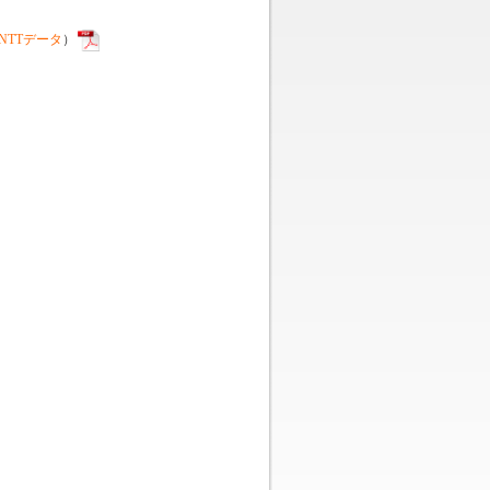
NTTデータ
）