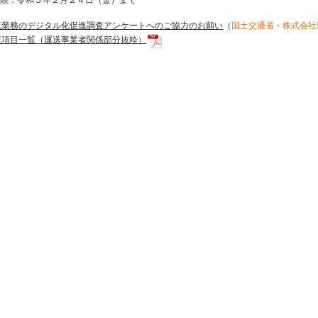
限：令和５年２月２４日（金）まで
流業務のデジタル化促進調査アンケートへのご協力のお願い
（
国土交通省・株式会社
査項目一覧（運送事業者関係部分抜粋）