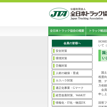
HOME
会員の皆様へ
いて（
安全対策
国
い
環境対策
労働対策
国土交
人材の確保・育成
程度向
カスハラ対策
態、デ
力依頼
適正化事業・Gマーク
会員
申し上
経営改善対策、WebKIT
情報化・IT化・物流DX
回答フ